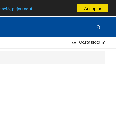
Acceptar
ació, pitjau aquí
Oculta blocs