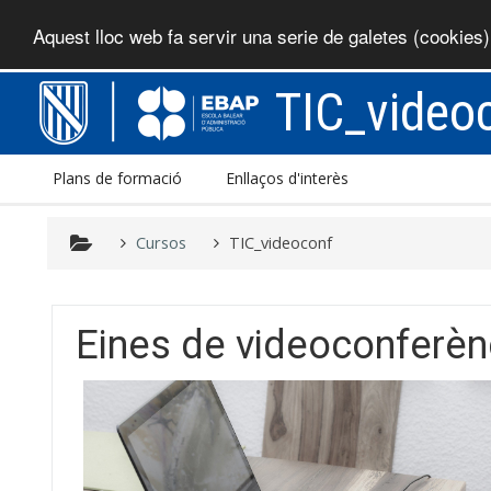
Aquest lloc web fa servir una serie de galetes (cookies
Ves al contingut principal
TIC_video
Plans de formació
Enllaços d'interès
Cursos
TIC_videoconf
Esquema per temes
Eines de videoconferènc
General