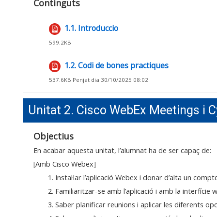
Continguts
1.1. Introduccio
Fitxer
599.2KB
1.2. Codi de bones practiques
Fitxer
537.6KB Penjat dia 30/10/2025 08:02
Unitat 2. Cisco WebEx Meetings i 
Objectius
En acabar aquesta unitat, l’alumnat ha de ser capaç de:
[Amb Cisco Webex]
1.
Instal·lar l’aplicació Webex i donar d’alta un comp
2. Familiaritzar-se amb l’aplicació i amb la interfície 
3. Saber planificar reunions i aplicar les diferents op