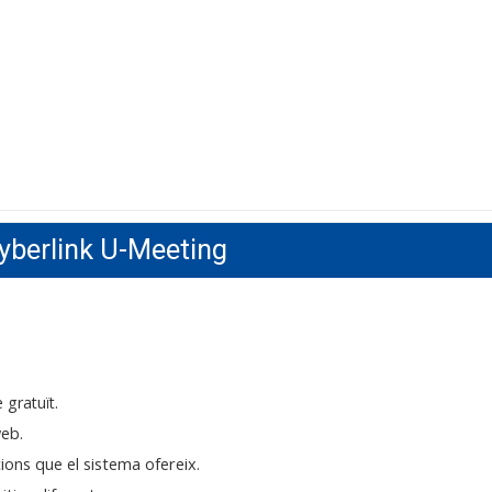
Cyberlink U-Meeting
te
gratuït.
web.
cions que el sistema ofereix.