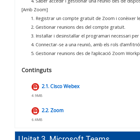
4. Saber accedir i gestionar una reunió des de dispos
[Amb Zoom]
1. Registrar un compte gratuït de Zoom i conèixer le
2. Gestionar reunions des del compte gratuït.
3. Instal·lar i desinstal·lar el programari necessari p
4. Connectar-se a una reunió, amb els rols d’amfitrió 
5. Gestionar reunions des de l’aplicació Zoom Workpl
Continguts
2.1. Cisco Webex
Fitxer
4.9MB
2.2. Zoom
Fitxer
6.4MB
Unitat 3. Microsoft Teams