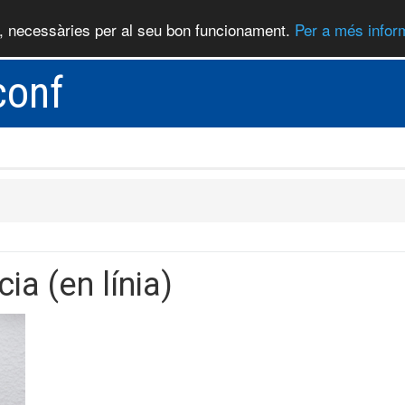
), necessàries per al seu bon funcionament.
Per a més inform
conf
ia (en línia)