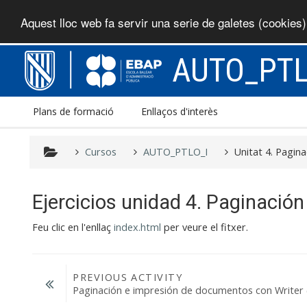
Aquest lloc web fa servir una serie de galetes (cookies
Ves al contingut principal
AUTO_PTL
Plans de formació
Enllaços d'interès
Cursos
AUTO_PTLO_I
Unitat 4. Pagin
Ejercicios unidad 4. Paginació
Feu clic en l'enllaç
index.html
per veure el fitxer.
PREVIOUS ACTIVITY
Paginación e impresión de documentos con Writer 