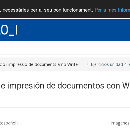
), necessàries per al seu bon funcionament.
Per a més inform
O_I
ació i impressió de documents amb Writer
Ejercicios unidad 4
n e impresión de documentos con Wr
(español)
Imágenes 