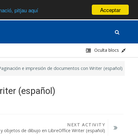
Acceptar
ació, pitjau aquí
Oculta blocs
. Paginación e impresión de documentos con Writer (español)
iter (español)
NEXT ACTIVITY
y objetos de dibujo en LibreOffice Writer (español)