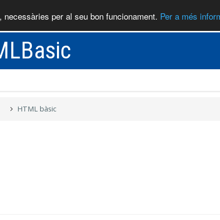
), necessàries per al seu bon funcionament.
Per a més inform
LBasic
HTML bàsic