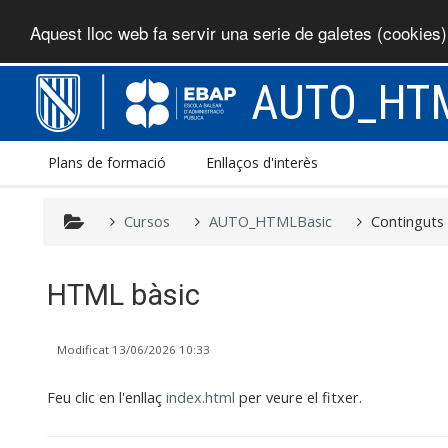
Aquest lloc web fa servir una serie de galetes (cookies
Ves al contingut principal
AUTO_HTM
Plans de formació
Enllaços d'interès
Cursos
AUTO_HTMLBasic
Continguts
HTML bàsic
Modificat 13/06/2026 10:33
Feu clic en l'enllaç
index.html
per veure el fitxer.