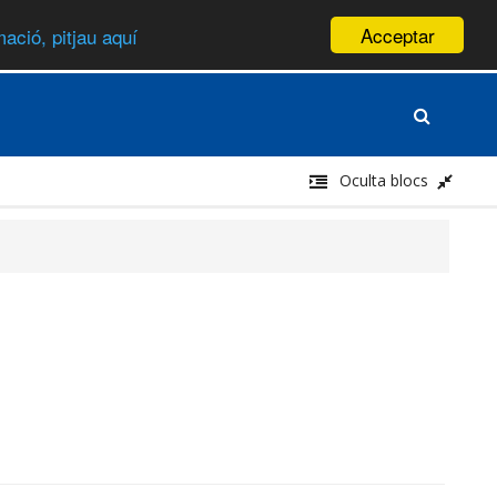
Acceptar
ació, pitjau aquí
Oculta blocs