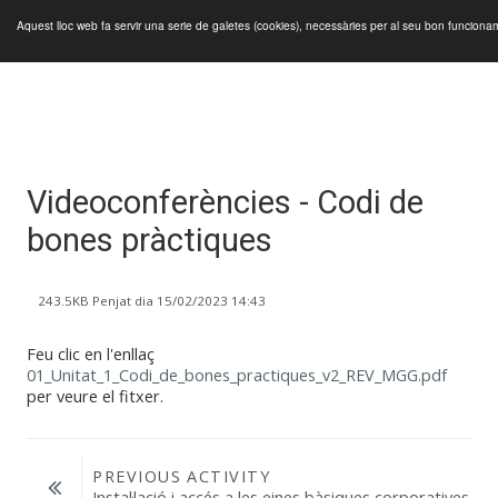
Aquest lloc web fa servir una serie de galetes (cookies), necessàries per al seu bon funcion
Panell lateral
Ves al contingut principal
Videoconferències - Codi de
bones pràctiques
243.5KB Penjat dia 15/02/2023 14:43
Feu clic en l'enllaç
01_Unitat_1_Codi_de_bones_practiques_v2_REV_MGG.pdf
per veure el fitxer.
PREVIOUS ACTIVITY
Instal·lació i accés a les eines bàsiques corporatives