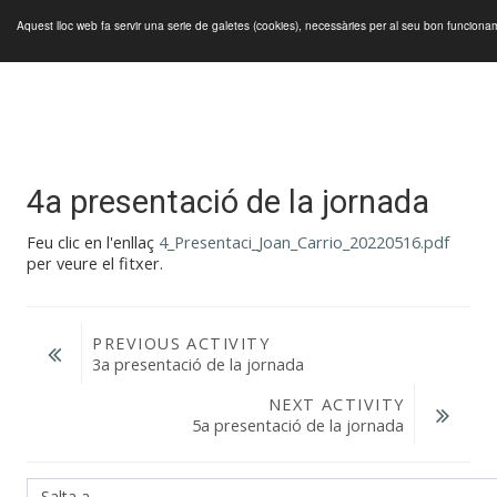
Aquest lloc web fa servir una serie de galetes (cookies), necessàries per al seu bon funcion
Panell lateral
Ves al contingut principal
4a presentació de la jornada
Feu clic en l'enllaç
4_Presentaci_Joan_Carrio_20220516.pdf
per veure el fitxer.
PREVIOUS ACTIVITY
3a presentació de la jornada
NEXT ACTIVITY
5a presentació de la jornada
Salta a...